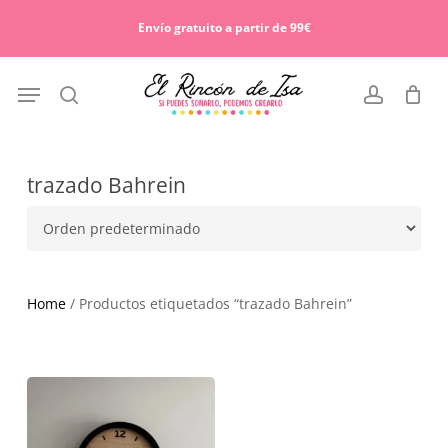
Skip
Menu
to
Envío gratuito a partir de 99€
Cart
Close
main
Cart
content
Menu
search
account
trazado Bahrein
Home
/ Productos etiquetados “trazado Bahrein”