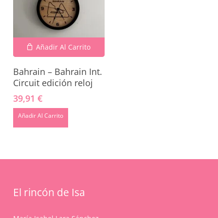
Añadir Al Carrito
Bahrain – Bahrain Int.
Circuit edición reloj
39,91
€
No hay productos en el carrito.
Añadir Al Carrito
Go To Shop
El rincón de Isa