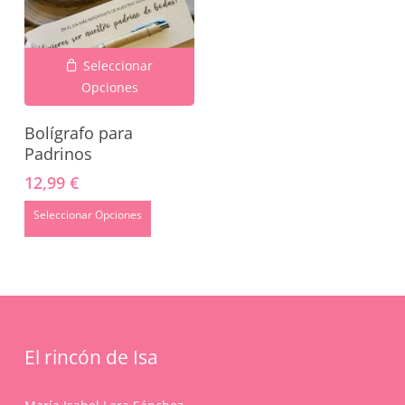
Seleccionar
Opciones
Bolígrafo para
Padrinos
12,99
€
No hay productos en el carrito.
Seleccionar Opciones
Go To Shop
El rincón de Isa