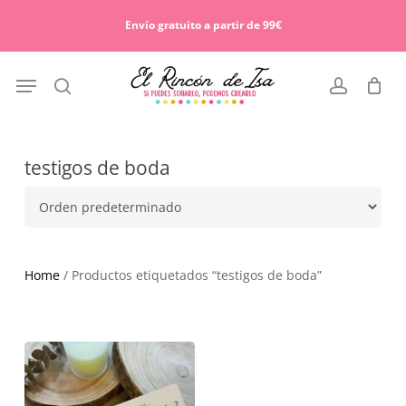
Skip
Menu
to
Envío gratuito a partir de 99€
Cart
Close
main
Cart
content
Menu
search
account
testigos de boda
Home
/ Productos etiquetados “testigos de boda”