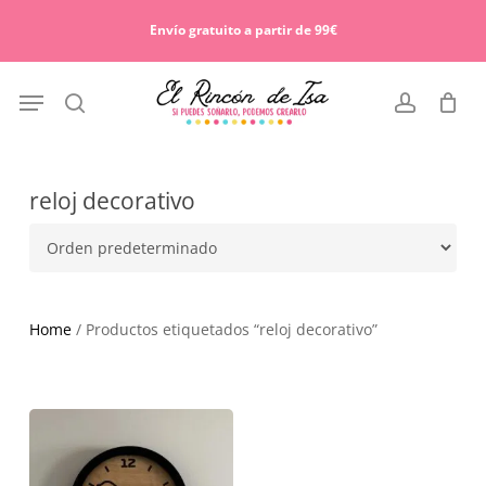
Skip
Menu
to
Envío gratuito a partir de 99€
Cart
Close
main
Cart
content
Menu
search
account
reloj decorativo
Home
/ Productos etiquetados “reloj decorativo”