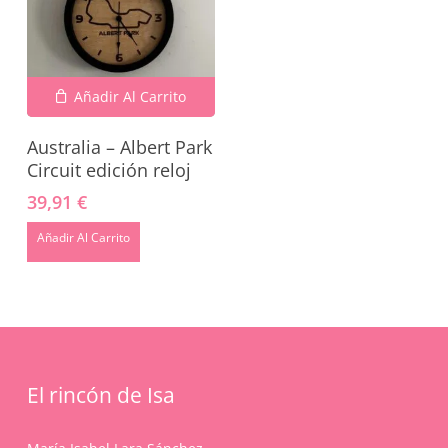
Añadir Al Carrito
Australia – Albert Park
Circuit edición reloj
39,91
€
No hay productos en el carrito.
Añadir Al Carrito
Go To Shop
El rincón de Isa