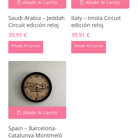
Añadir Al Carrito
Añadir Al Carrito
Saudi Arabia – Jeddah
Italy – Imola Circuit
Circuit edición reloj
edición reloj
39,91
€
39,91
€
Añadir Al Carrito
Añadir Al Carrito
No hay productos en el carrito.
Go To Shop
Añadir Al Carrito
Spain – Barcelona-
Catalunya Montmeló