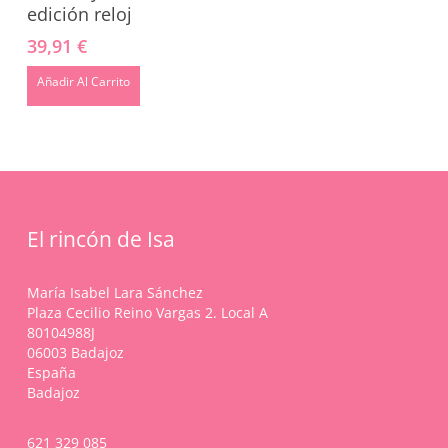
edición reloj
39,91
€
Añadir Al Carrito
El rincón de Isa
María Isabel Lara Sánchez
Plaza Cecilio Reino Vargas 2. Local A
80104988J
06003 Badajoz
España
Badajoz
621 329 085