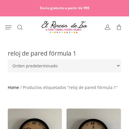
Skip
Menu
to
Envío gratuito a partir de 99€
Cart
Close
main
Cart
content
Menu
search
account
reloj de pared fórmula 1
Home
/ Productos etiquetados “reloj de pared fórmula 1”