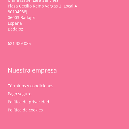
María Isabel Lara Sánchez
la
Plaza Cecilio Reino Vargas 2. Local A
página
80104988J
de
06003 Badajoz
producto
España
Badajoz
621 329 085
Nuestra empresa
Términos y condiciones
Pago seguro
Política de privacidad
Política de cookies