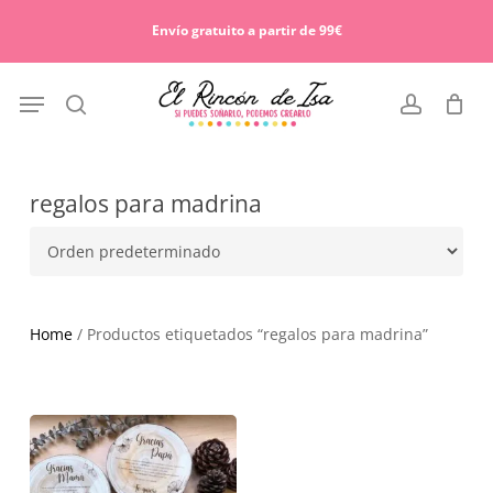
Skip
Menu
to
Envío gratuito a partir de 99€
Cart
Close
main
Cart
content
Menu
search
account
regalos para madrina
Home
/ Productos etiquetados “regalos para madrina”