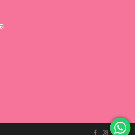
a
0,00
€
 Carrito
Finalizar Compra
facebook
instagram