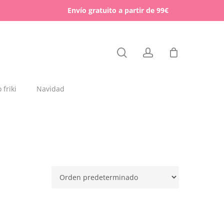
Menu
Envío gratuito a partir de 99€
Close
search
account
Cart
friki
Navidad
dajas y placas de madera
rchas
lígrafos dedicados
esos para mascotas