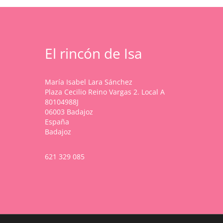
elegir
variantes.
en
Las
la
opciones
página
se
de
pueden
El rincón de Isa
producto
elegir
en
la
María Isabel Lara Sánchez
página
Plaza Cecilio Reino Vargas 2. Local A
de
80104988J
producto
06003 Badajoz
España
Badajoz
621 329 085