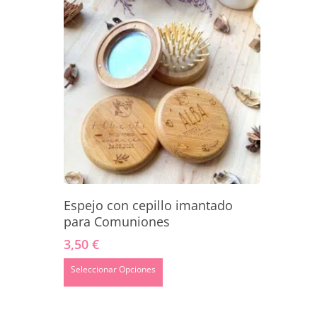
Este
Seleccionar Opciones
Espejo con cepillo imantado
producto
tiene
para Comuniones
múltiples
3,50
€
variantes.
Las
Este
Seleccionar Opciones
opciones
producto
se
tiene
pueden
múltiples