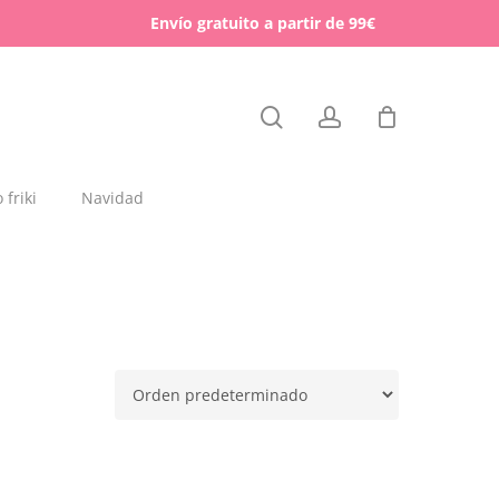
Menu
Envío gratuito a partir de 99€
Close
search
account
Cart
friki
Navidad
dajas y placas de madera
rchas
lígrafos dedicados
esos para mascotas