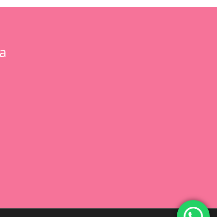
a
0,00
€
 Carrito
Finalizar Compra