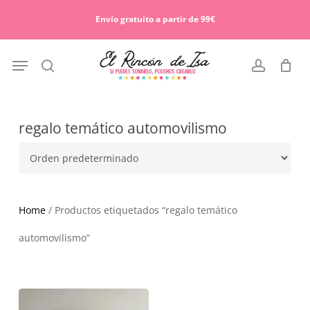
Skip
Menu
to
Envío gratuito a partir de 99€
Cart
Close
main
Cart
content
Menu
search
account
regalo temático automovilismo
Home
/ Productos etiquetados “regalo temático
automovilismo”