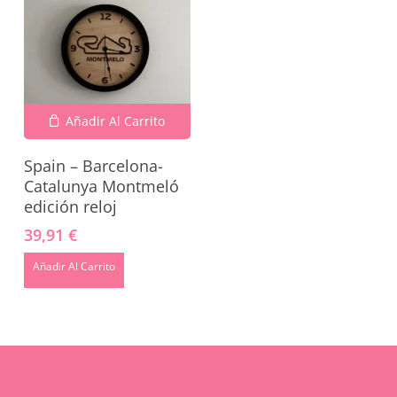
Añadir Al Carrito
Spain – Barcelona-
Catalunya Montmeló
edición reloj
No hay productos en el carrito.
39,91
€
Añadir Al Carrito
Go To Shop