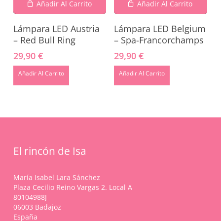
Añadir Al Carrito
Añadir Al Carrito
Go To Shop
Lámpara LED Austria
Lámpara LED Belgium
– Red Bull Ring
– Spa-Francorchamps
29,90
€
29,90
€
Añadir Al Carrito
Añadir Al Carrito
El rincón de Isa
María Isabel Lara Sánchez
Plaza Cecilio Reino Vargas 2. Local A
80104988J
06003 Badajoz
España