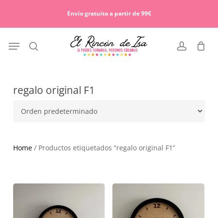
Skip
Menu
to
Envío gratuito a partir de 99€
Cart
Close
main
Cart
content
Menu
search
account
regalo original F1
Home
/ Productos etiquetados “regalo original F1”