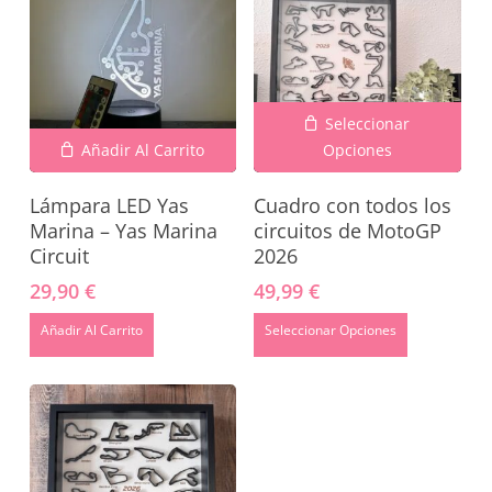
Seleccionar
Añadir Al Carrito
Opciones
Lámpara LED Yas
Cuadro con todos los
Marina – Yas Marina
circuitos de MotoGP
Circuit
2026
29,90
€
49,99
€
Añadir Al Carrito
Seleccionar Opciones
No hay productos en el carrito.