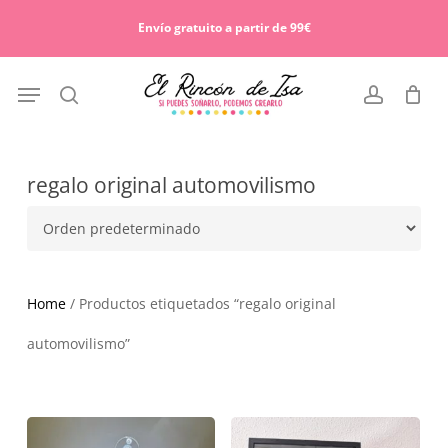
Skip
Menu
to
Envío gratuito a partir de 99€
Cart
Close
main
Cart
content
Menu
search
account
regalo original automovilismo
Home
/ Productos etiquetados “regalo original
automovilismo”