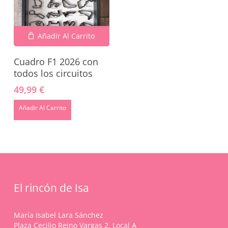
Go To Shop
Añadir Al Carrito
Cuadro F1 2026 con
todos los circuitos
49,99
€
Añadir Al Carrito
El rincón de Isa
María Isabel Lara Sánchez
Plaza Cecilio Reino Vargas 2. Local A