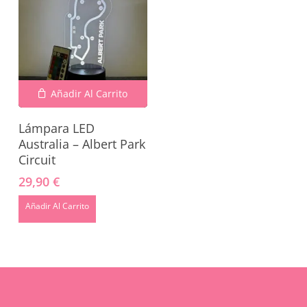
Añadir Al Carrito
Lámpara LED
Australia – Albert Park
Circuit
No hay productos en el carrito.
29,90
€
Añadir Al Carrito
Go To Shop