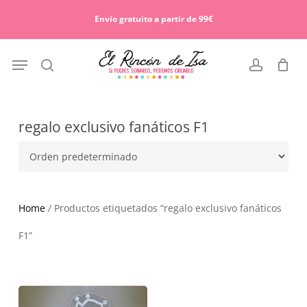
Skip
Menu
to
Envío gratuito a partir de 99€
Cart
Close
main
Cart
content
Menu
search
account
regalo exclusivo fanáticos F1
Home
/ Productos etiquetados “regalo exclusivo fanáticos
F1”