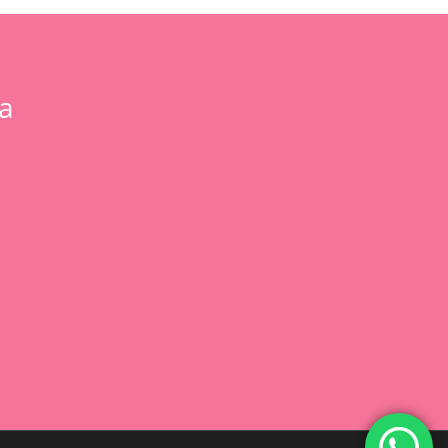
a
0,00
€
 Carrito
Finalizar Compra