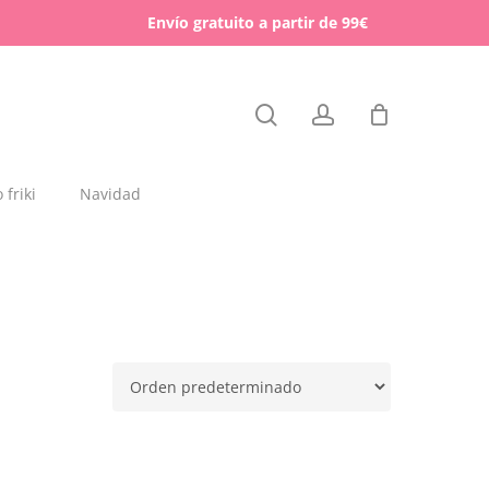
Menu
Envío gratuito a partir de 99€
Close
search
account
Cart
friki
Navidad
dajas y placas de madera
rchas
lígrafos dedicados
esos para mascotas