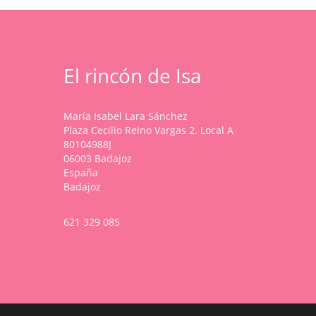
elegir
hasta
variantes.
en
39,99 €
Las
la
opciones
página
se
de
pueden
El rincón de Isa
producto
elegir
en
la
María Isabel Lara Sánchez
página
Plaza Cecilio Reino Vargas 2. Local A
de
80104988J
producto
06003 Badajoz
España
Badajoz
621 329 085