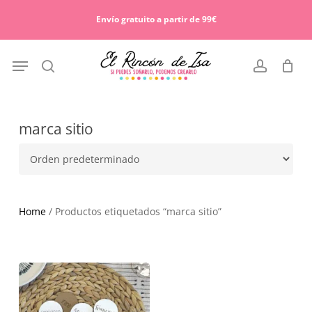
Skip
Menu
to
Envío gratuito a partir de 99€
Cart
Close
main
Cart
content
Menu
search
account
marca sitio
Home
/ Productos etiquetados “marca sitio”