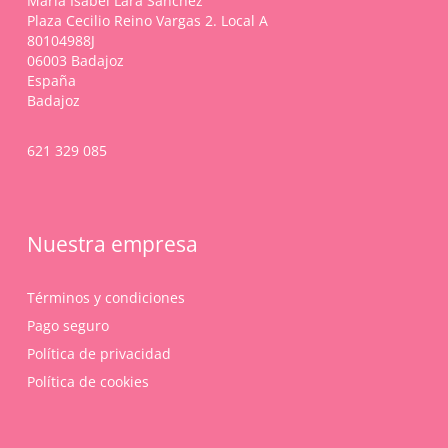
María Isabel Lara Sánchez
la
Plaza Cecilio Reino Vargas 2. Local A
página
80104988J
de
06003 Badajoz
producto
España
Badajoz
621 329 085
Nuestra empresa
Términos y condiciones
Pago seguro
Política de privacidad
Política de cookies