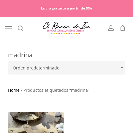
Skip
Menu
to
Envío gratuito a partir de 99€
Cart
Close
main
Cart
content
Menu
search
account
madrina
Home
/ Productos etiquetados “madrina”