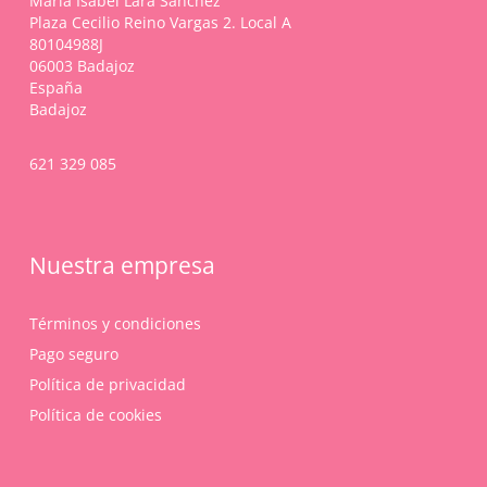
María Isabel Lara Sánchez
la
Plaza Cecilio Reino Vargas 2. Local A
página
80104988J
de
06003 Badajoz
producto
España
Badajoz
621 329 085
Nuestra empresa
Términos y condiciones
Pago seguro
Política de privacidad
Política de cookies