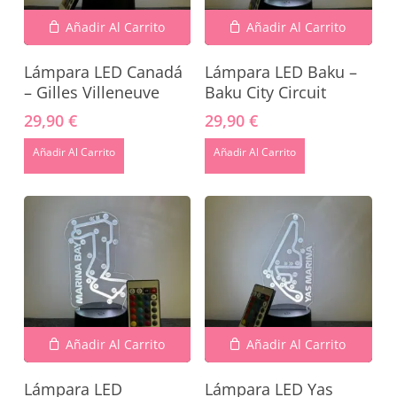
Añadir Al Carrito
Añadir Al Carrito
Lámpara LED Canadá
Lámpara LED Baku –
– Gilles Villeneuve
Baku City Circuit
29,90
€
29,90
€
No hay productos en el carrito.
Añadir Al Carrito
Añadir Al Carrito
Go To Shop
Añadir Al Carrito
Añadir Al Carrito
Lámpara LED
Lámpara LED Yas