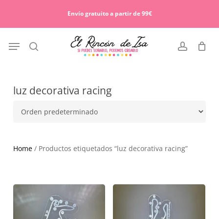
Skip
Menu
to
Envío gratuito a partir de 99€
Cart
Close
main
Cart
content
Menu
search
account
luz decorativa racing
Home
/ Productos etiquetados “luz decorativa racing”