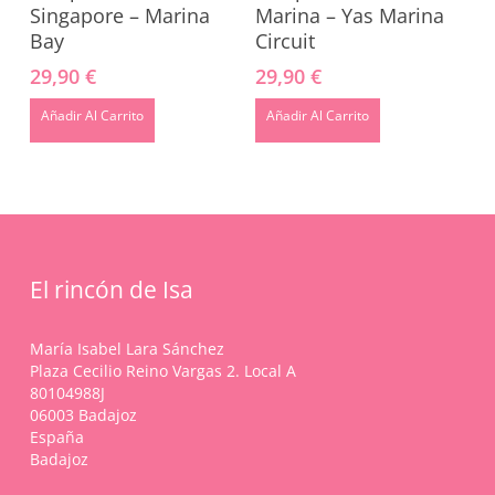
Singapore – Marina
Marina – Yas Marina
Bay
Circuit
29,90
€
29,90
€
Añadir Al Carrito
Añadir Al Carrito
El rincón de Isa
María Isabel Lara Sánchez
Plaza Cecilio Reino Vargas 2. Local A
80104988J
06003 Badajoz
España
Badajoz