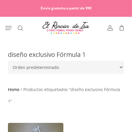
Skip
Menu
to
Envío gratuito a partir de 99€
Cart
Close
main
Cart
content
Menu
search
account
diseño exclusivo Fórmula 1
Home
/ Productos etiquetados “diseño exclusivo Fórmula
1”