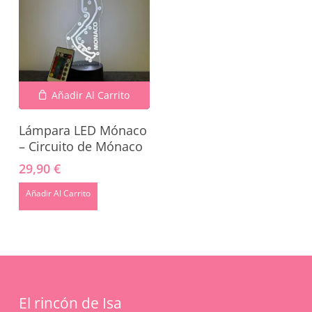
Añadir Al Carrito
Lámpara LED Mónaco
– Circuito de Mónaco
29,90
€
No hay productos en el carrito.
Añadir Al Carrito
Go To Shop
El rincón de Isa