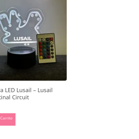
Joyeros
Petacas
No
Añadir Al Carrito
 LED Lusail – Lusail
inal Circuit
 Carrito