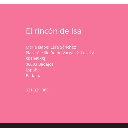
El rincón de Isa
María Isabel Lara Sánchez
Plaza Cecilio Reino Vargas 2. Local A
80104988J
06003 Badajoz
España
Badajoz
621 329 085