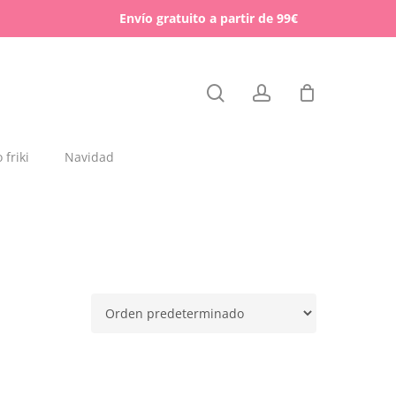
Menu
Envío gratuito a partir de 99€
Close
search
account
Cart
friki
Navidad
dajas y placas de madera
rchas
lígrafos dedicados
esos para mascotas