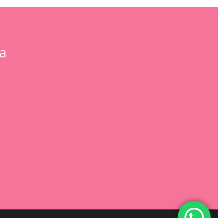
a
0,00
€
 Carrito
Finalizar Compra