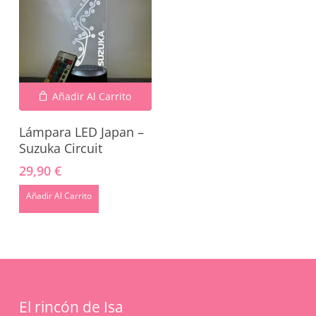
Añadir Al Carrito
Lámpara LED Japan –
Suzuka Circuit
29,90
€
No hay productos en el carrito.
Añadir Al Carrito
Go To Shop
El rincón de Isa