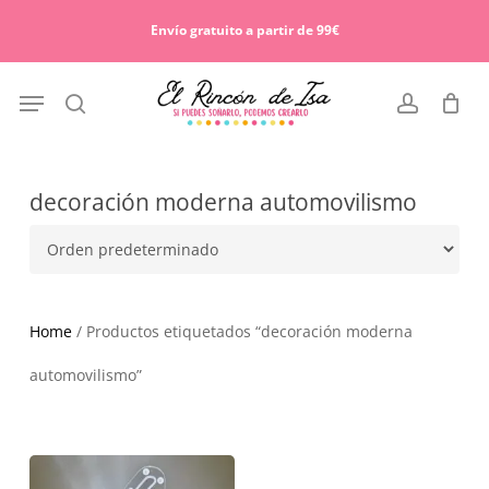
Skip
Menu
to
Envío gratuito a partir de 99€
Cart
Close
main
Cart
content
Menu
search
account
decoración moderna automovilismo
Home
/ Productos etiquetados “decoración moderna
automovilismo”