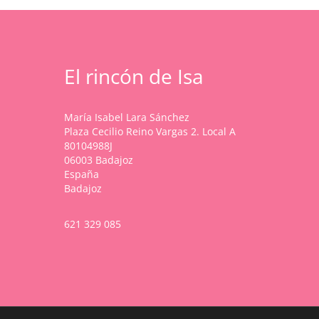
El rincón de Isa
María Isabel Lara Sánchez
Plaza Cecilio Reino Vargas 2. Local A
80104988J
06003 Badajoz
España
Badajoz
621 329 085