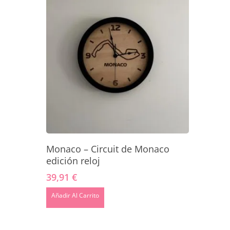
Añadir Al Carrito
Monaco – Circuit de Monaco
edición reloj
39,91
€
Añadir Al Carrito