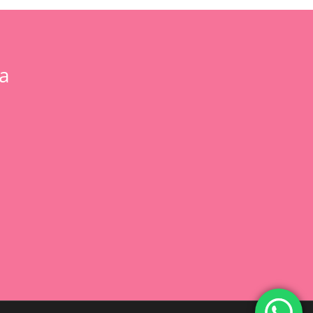
a
0,00
€
 Carrito
Finalizar Compra