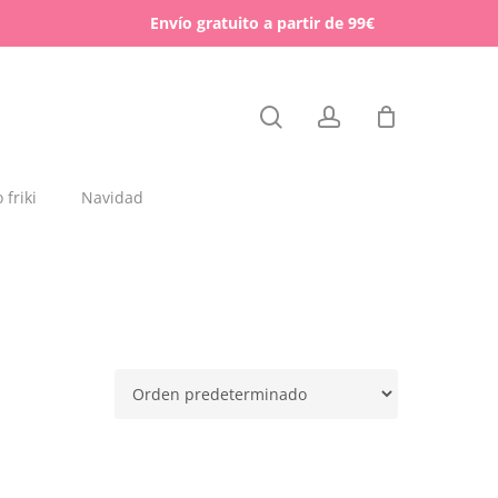
Menu
Envío gratuito a partir de 99€
Close
search
account
Cart
friki
Navidad
dajas y placas de madera
rchas
lígrafos dedicados
esos para mascotas