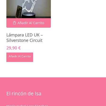
Añadir Al Carrito
Lámpara LED UK –
Silverstone Circuit
29,90
€
No hay productos en el carrito.
Añadir Al Carrito
Go To Shop
El rincón de Isa