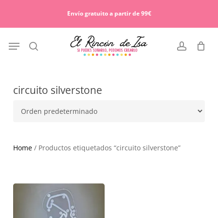
Skip
Menu
to
Envío gratuito a partir de 99€
Cart
Close
main
Cart
content
Menu
search
account
circuito silverstone
Home
/ Productos etiquetados “circuito silverstone”