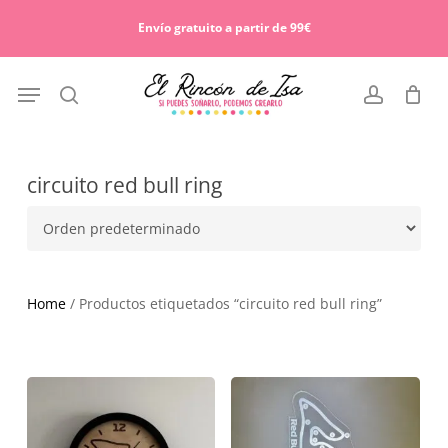
Skip
Menu
to
Envío gratuito a partir de 99€
Cart
Close
main
Cart
content
Menu
search
account
circuito red bull ring
Home
/ Productos etiquetados “circuito red bull ring”