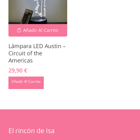
Añadir Al Carrito
Lámpara LED Austin –
Circuit of the
Americas
29,90
€
No hay productos en el carrito.
Añadir Al Carrito
Go To Shop
El rincón de Isa