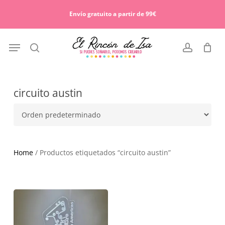
Skip
Menu
to
Envío gratuito a partir de 99€
Cart
Close
main
Cart
content
Menu
search
account
circuito austin
Home
/ Productos etiquetados “circuito austin”