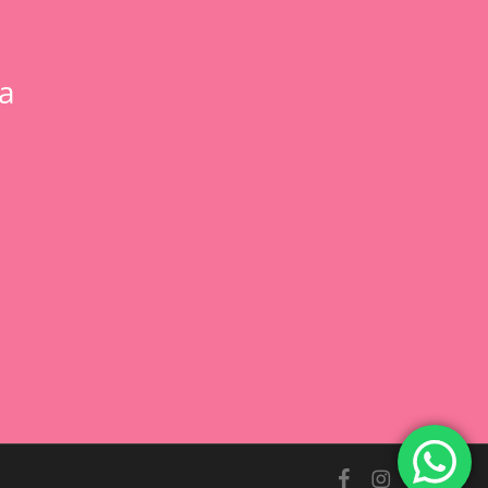
a
0,00
€
 Carrito
Finalizar Compra
facebook
instagram