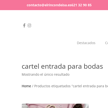
Skip
contacto@elrincondeisa.es
621 32 90 85
to
main
content
facebook
instagram
Hit enter to search or ESC to close
Destacados
C
Celebración a la vista
Regala diferente
Bebés
Mundo Friki
cartel entrada para bodas
Todo para celebrar
Todo tipo de regalos
Mostrando el único resultado
Home
/ Productos etiquetados “cartel entrada para b