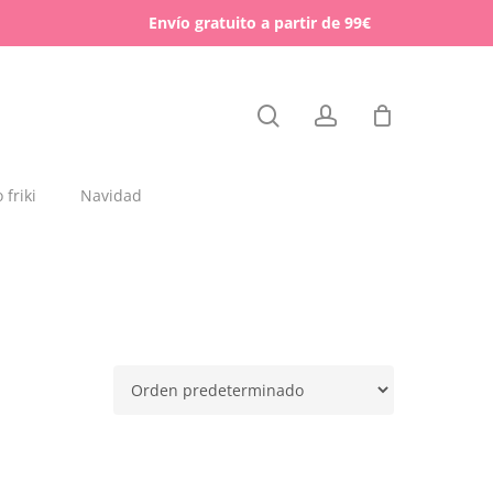
Menu
Envío gratuito a partir de 99€
Close
search
account
Cart
friki
Navidad
dajas y placas de madera
rchas
lígrafos dedicados
esos para mascotas