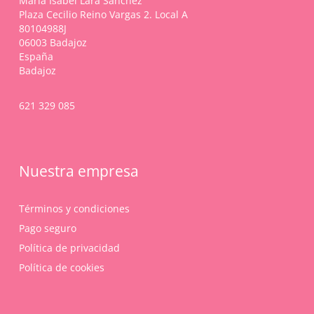
María Isabel Lara Sánchez
la
Plaza Cecilio Reino Vargas 2. Local A
página
80104988J
de
06003 Badajoz
producto
España
Badajoz
621 329 085
Nuestra empresa
Términos y condiciones
Pago seguro
Política de privacidad
Política de cookies