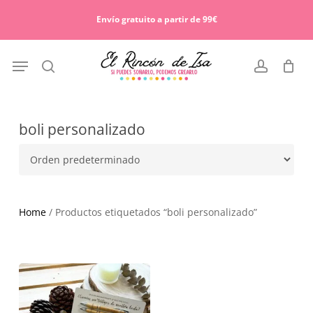
Skip
Menu
to
Envío gratuito a partir de 99€
Cart
Close
main
Cart
content
Menu
search
account
boli personalizado
Home
/ Productos etiquetados “boli personalizado”