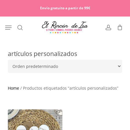
Skip
Menu
to
Envío gratuito a partir de 99€
Cart
Close
main
Cart
content
Menu
search
account
artículos personalizados
Home
/ Productos etiquetados “artículos personalizados”