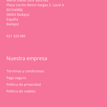
María Isabel Lara Sánchez
la
Plaza Cecilio Reino Vargas 2. Local A
página
80104988J
de
06003 Badajoz
producto
España
Badajoz
621 329 085
Nuestra empresa
Términos y condiciones
Pago seguro
Política de privacidad
Política de cookies