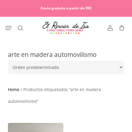
Skip
Menu
to
Envío gratuito a partir de 99€
Cart
Close
main
Cart
content
Menu
search
account
arte en madera automovilismo
Home
/ Productos etiquetados “arte en madera
automovilismo”