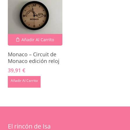
Añadir Al Carrito
Monaco – Circuit de
Monaco edición reloj
39,91
€
No hay productos en el carrito.
Añadir Al Carrito
Go To Shop
El rincón de Isa