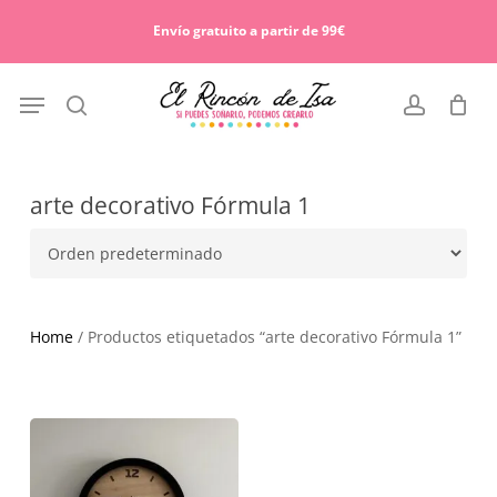
Skip
Menu
to
Envío gratuito a partir de 99€
Cart
Close
main
Cart
content
Menu
search
account
arte decorativo Fórmula 1
Home
/ Productos etiquetados “arte decorativo Fórmula 1”