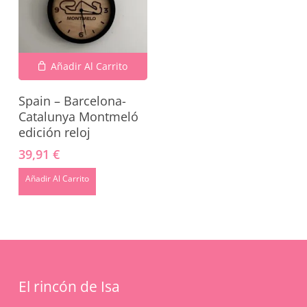
Añadir Al Carrito
Spain – Barcelona-
Catalunya Montmeló
edición reloj
39,91
€
No hay productos en el carrito.
Añadir Al Carrito
Go To Shop
El rincón de Isa