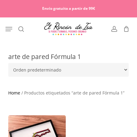
Skip
Menu
to
Envío gratuito a partir de 99€
Cart
Close
main
Cart
content
Menu
search
account
arte de pared Fórmula 1
Home
/ Productos etiquetados “arte de pared Fórmula 1”