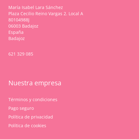
en
María Isabel Lara Sánchez
la
Plaza Cecilio Reino Vargas 2. Local A
página
80104988J
de
06003 Badajoz
producto
España
Badajoz
621 329 085
Nuestra empresa
Términos y condiciones
Pago seguro
Política de privacidad
Política de cookies