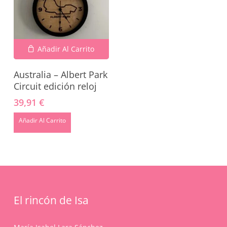
Añadir Al Carrito
Australia – Albert Park
Circuit edición reloj
39,91
€
No hay productos en el carrito.
Añadir Al Carrito
Go To Shop
El rincón de Isa