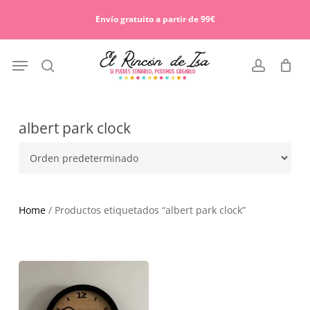
Skip
Menu
to
Envío gratuito a partir de 99€
Cart
Close
main
Cart
content
Menu
search
account
albert park clock
Home
/ Productos etiquetados “albert park clock”