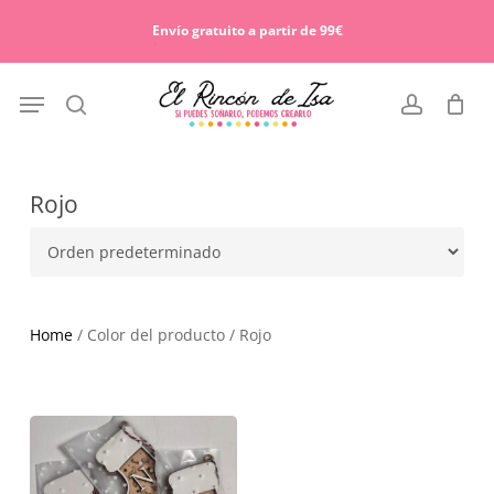
Skip
Menu
to
Envío gratuito a partir de 99€
Cart
Close
main
Cart
content
Menu
search
account
Rojo
Home
/ Color del producto / Rojo