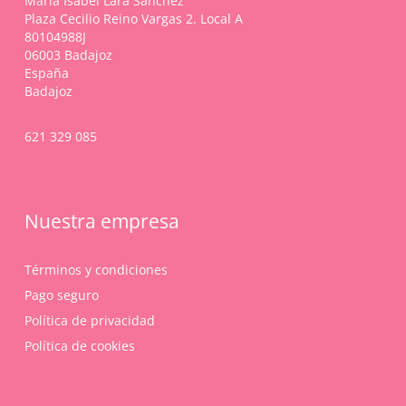
María Isabel Lara Sánchez
la
Plaza Cecilio Reino Vargas 2. Local A
página
80104988J
de
06003 Badajoz
producto
España
Badajoz
621 329 085
Nuestra empresa
Términos y condiciones
Pago seguro
Política de privacidad
Política de cookies