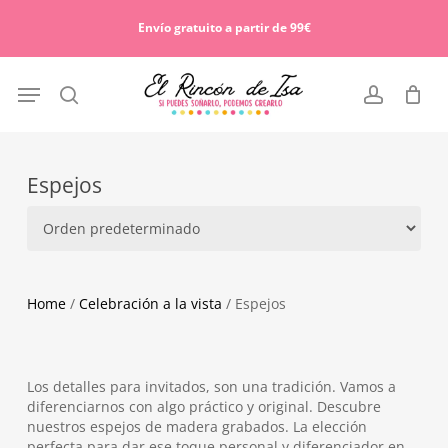
Skip
Menu
to
Envío gratuito a partir de 99€
Cart
Close
main
Cart
content
Menu
search
account
Espejos
Home
/
Celebración a la vista
/ Espejos
Los detalles para invitados, son una tradición. Vamos a
diferenciarnos con algo práctico y original. Descubre
nuestros espejos de madera grabados. La elección
perfecta para dar ese toque personal y diferenciador en