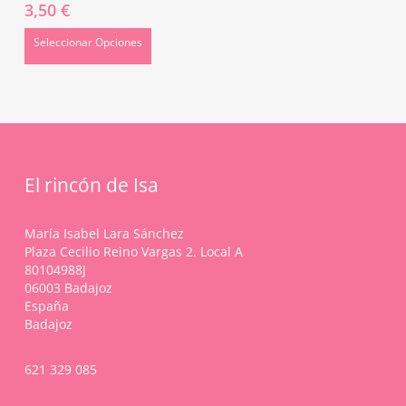
3,50
€
Las
opciones
Este
Seleccionar Opciones
se
producto
pueden
tiene
elegir
múltiples
en
variantes.
la
Las
página
opciones
de
se
producto
El rincón de Isa
pueden
elegir
en
María Isabel Lara Sánchez
la
Plaza Cecilio Reino Vargas 2. Local A
página
80104988J
de
06003 Badajoz
producto
España
Badajoz
621 329 085